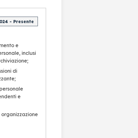
2024 - Presente
mento e
rsonale, inclusi
chiviazione;
sioni di
zzante;
 personale
endenti e
e organizzazione