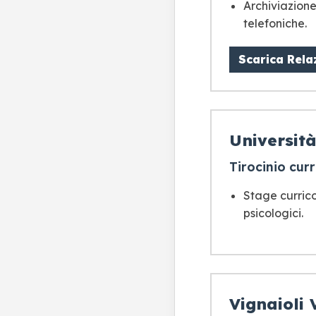
Archiviazione
telefoniche.
Scarica Rela
Università
Tirocinio cur
Stage currico
psicologici.
Vignaioli 