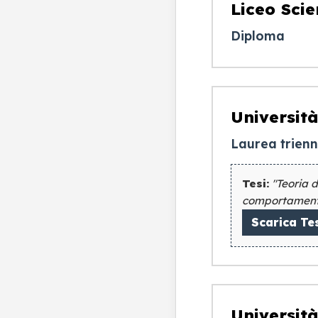
Liceo Scie
Diploma
Università
Laurea trienn
Tesi:
"Teoria 
comportamento 
Scarica Te
Università