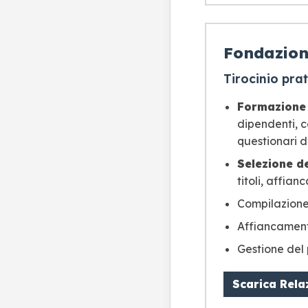
Fondazio
Tirocinio prat
Formazione 
dipendenti, co
questionari d
Selezione d
titoli, affian
Compilazione 
Affiancamento
Gestione del 
Scarica Rela