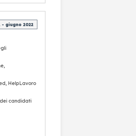
2 - giugno 2022
gli
he,
deed, HelpLavoro
 dei candidati