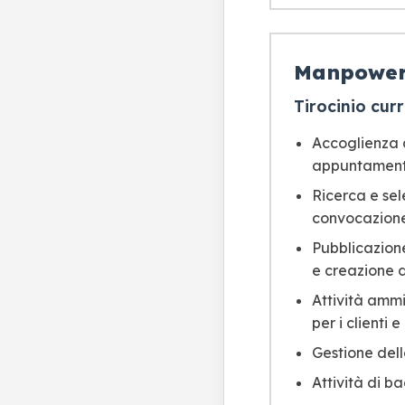
Manpowe
Tirocinio cur
Accoglienza d
appuntamenti
Ricerca e sel
convocazione 
Pubblicazione
e creazione d
Attività ammi
per i clienti
Gestione dell
Attività di b