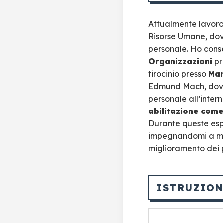
Attualmente lavoro
Risorse Umane, dove
personale. Ho cons
Organizzazioni
pr
tirocinio presso
Ma
Edmund Mach, dove 
personale all’inter
abilitazione come
Durante queste esp
impegnandomi a mett
miglioramento dei p
ISTRUZION