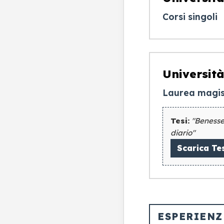
Corsi singoli
Università
Laurea magist
Tesi:
"Benesse
diario"
Scarica Te
ESPERIENZ